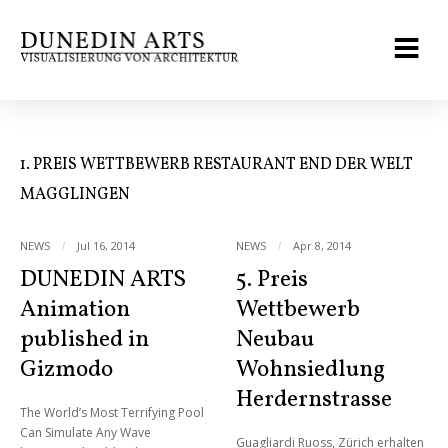
1. PREIS WETTBEWERB RESTAURANT END DER WELT
MAGGLINGEN
NEWS
Jul 16, 2014
NEWS
Apr 8, 2014
DUNEDIN ARTS
5. Preis
0 Comments
0 Comments
Animation
Wettbewerb
published in
Neubau
Gizmodo
Wohnsiedlung
Herdernstrasse
The World’s Most Terrifying Pool
Can Simulate Any Wave
Guagliardi Ruoss, Zürich erhalten