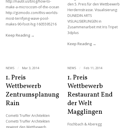
http://nautil.us/blog/how-to-
den 5. Preis für den Wettbewerb
make-a-microcosm-of-the-ocean
Herdernstrasse. Visualisierung:
http://gizmodo.com/this-worlds-
DUNEDIN ARTS
most-terrifying-wave-pool-
VISUALISIERUNGEN in
makes-90-foot-hig-1605595216
Zusammenarbeit mit Iris Tripet
3dplus
Keep Reading
Keep Reading
NEWS
Mar 3, 2014
NEWS
Feb 11, 2014
1. Preis
1. Preis
0 Comments
0 Comments
Wettbewerb
Wettbewerb
Zentrumsplanung
Restaurant End
Rain
der Welt
Magglingen
Cometti Truffer Architekten
Cometti Truffer Architekten
Fischbach & Aberegg
gewinnt den Wettbewerb