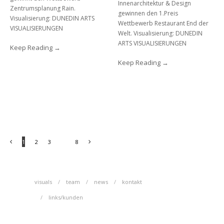
Innenarchitektur & Design
Zentrumsplanung Rain.
gewinnen den 1.Preis
Visualisierung: DUNEDIN ARTS
Wettbewerb Restaurant End der
VISUALISIERUNGEN
Welt. Visualisierung: DUNEDIN
ARTS VISUALISIERUNGEN
Keep Reading
Keep Reading
...
1
2
3
8
visuals
team
news
kontakt
links/kunden