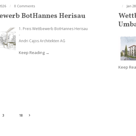
2026
0 Comments
Jan 28
ewerb BotHannes Herisau
Wett
Umb
1. Preis Wettbewerb BotHannes Herisau
-
Andri Cajos Architekten AG
Keep Reading
Keep Rea
...
3
18