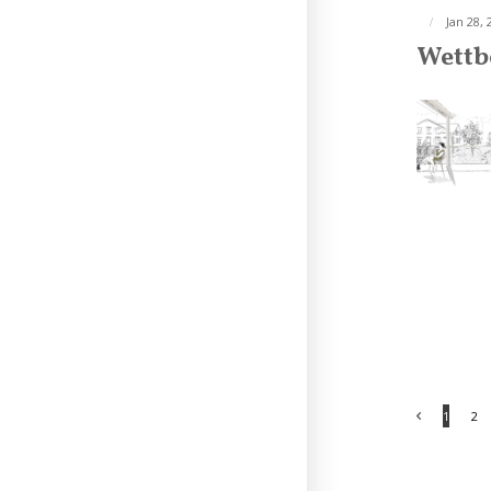
Jan 28, 
Wettb
1
2